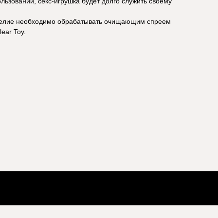
льзовании, секс-игрушка будет долго служить своему
зделие необходимо обрабатывать очищающим спреем
ear Toy.