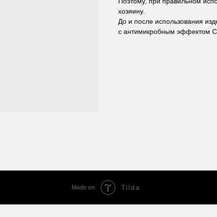
Поэтому, при правильном испо
хозяину.
До и после использования и
с антимикробным эффектом Cl
Tilda
Made on