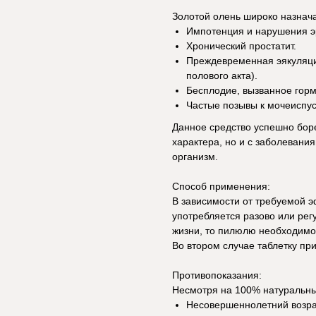
Золотой олень широко назна
Импотенция и нарушения э
Хронический простатит.
Преждевременная эякуляци
полового акта).
Бесплодие, вызванное гор
Частые позывы к мочеиспу
Данное средство успешно боре
характера, но и с заболевани
организм.
Способ применения:
В зависимости от требуемой 
употребляется разово или рег
жизни, то пилюлю необходимо 
Во втором случае таблетку при
Противопоказания:
Несмотря на 100% натуральный
Несовершеннолетний возрас