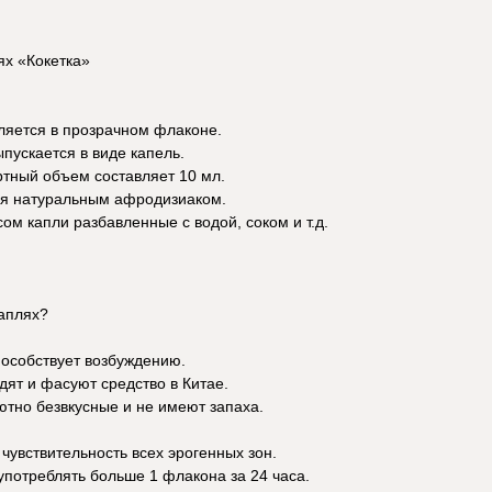
х «Кокетка»
ляется в прозрачном флаконе.
пускается в виде капель.
тный объем составляет 10 мл.
я натуральным афродизиаком.
ом капли разбавленные с водой, соком и т.д.
каплях?
особствует возбуждению.
дят и фасуют средство в Китае.
тно безвкусные и не имеют запаха.
чувствительность всех эрогенных зон.
употреблять больше 1 флакона за 24 часа.