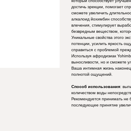
который способствует улучшен
достичь эрекции, помогает сп
сможете увеличить длительнос
алкалоид йохимбин способств
влечения, стимулирует вырабо
безвредным веществом, которо
Уникальные свойства этого эк
потенции, усилить яркость ощ
справиться с проблемой преж
Используя афродизиак Yohimbi
выносливости, но и сможете у
Ваша интимная жизнь наконец-
полнотой ощущений.
Способ использования
: вып
количеством воды непосредств
Рекомендуется принимать не бо
последующее принятие увелич