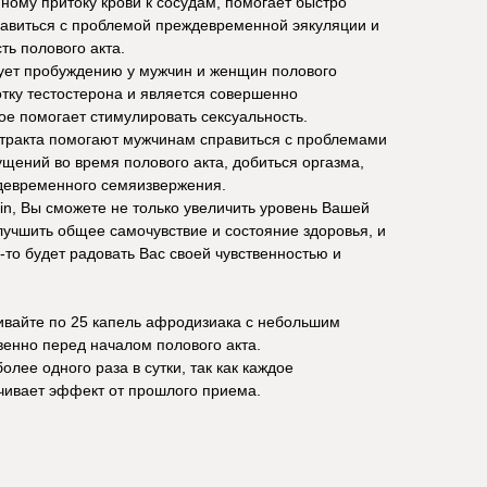
ному притоку крови к сосудам, помогает быстро
равиться с проблемой преждевременной эякуляции и
ть полового акта.
ует пробуждению у мужчин и женщин полового
тку тестостерона и является совершенно
е помогает стимулировать сексуальность.
стракта помогают мужчинам справиться с проблемами
ущений во время полового акта, добиться оргазма,
девременного семяизвержения.
n, Вы сможете не только увеличить уровень Вашей
лучшить общее самочувствие и состояние здоровья, и
то будет радовать Вас своей чувственностью и
ивайте по 25 капель афродизиака с небольшим
енно перед началом полового акта.
лее одного раза в сутки, так как каждое
ивает эффект от прошлого приема.