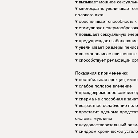
♥ вызывает мощное сексуальн
♥ многократно увеличивает се
полового акта
♥ обеспечивает способность к
♥ стимулирует спермообразов
♥ повышает сексуальную эне
♥ предупреждает заболевани
♥ увеличивает размеры пенис
♥ восстанавливает жизненные
♥ способствует релаксации ор
Показания к применению:
♥ нестабильная эрекция, имп
♥ слабое половое влечение
♥ преждевременное семяизве
♥ сперма не способная к зача
♥ возрастное ослабление пол
♥ простатит, аденома предста
системы мужчины
♥ неудовлетворительный разм
♥ синдром хронической устало