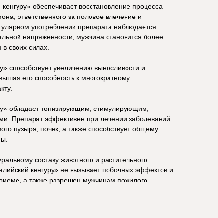
 кенгуру» обеспечивает восстановление процесса
мона, ответственного за половое влечение и
гулярном употреблении препарата наблюдается
альной напряженности, мужчина становится более
в своих силах.
у» способствует увеличению выносливости и
вышая его способность к многократному
кту.
ру» обладает тонизирующим, стимулирующим,
ми. Препарат эффективен при лечении заболеваний
ого пузыря, почек, а также способствует общему
ны.
ральному составу животного и растительного
алийский кенгуру» не вызывает побочных эффектов и
риеме, а также разрешен мужчинам пожилого