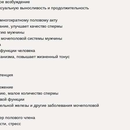
ое возбуждение
ксуальную выносливость и продолжительность
 многократному половому акту
ание, улучшает качество спермы
ргию мужчины
е мочеполовой системы мужчины
а
 функции человека
ганизма, повышает жизненный тонус
отенция
ржение
тию, малое количество спермы
овой функции
тельной железы и другие заболевания мочеполовой
ер полового члена
сти, стресс