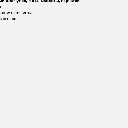
ми для чулок, юбка, манжеты, перчатки.
а
эротические игры
% хлопок