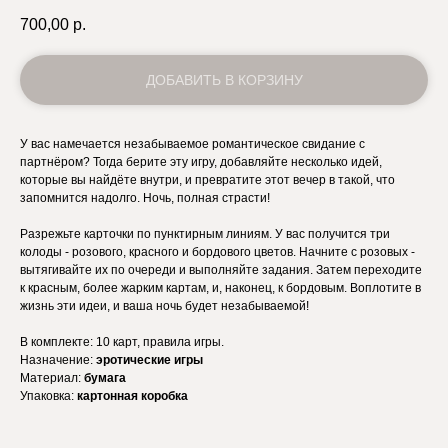
700,00
р.
ДОБАВИТЬ В КОРЗИНУ
У вас намечается незабываемое романтическое свидание с
партнёром? Тогда берите эту игру, добавляйте несколько идей,
которые вы найдёте внутри, и превратите этот вечер в такой, что
запомнится надолго. Ночь, полная страсти!
Разрежьте карточки по пунктирным линиям. У вас получится три
колоды - розового, красного и бордового цветов. Начните с розовых -
вытягивайте их по очереди и выполняйте задания. Затем переходите
к красным, более жарким картам, и, наконец, к бордовым. Воплотите в
жизнь эти идеи, и ваша ночь будет незабываемой!
В комплекте: 10 карт, правила игры.
Назначение:
эротические игры
Материал:
бумага
Упаковка:
картонная коробка