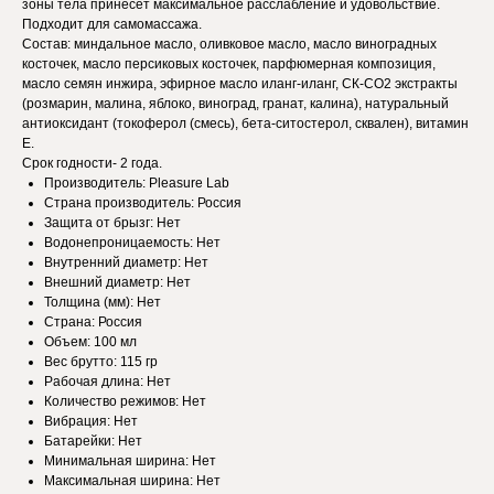
зоны тела принесет максимальное расслабление и удовольствие.
Подходит для самомассажа.
Состав: миндальное масло, оливковое масло, масло виноградных
косточек, масло персиковых косточек, парфюмерная композиция,
масло семян инжира, эфирное масло иланг-иланг, СК-СО2 экстракты
(розмарин, малина, яблоко, виноград, гранат, калина), натуральный
антиоксидант (токоферол (смесь), бета-ситостерол, сквален), витамин
Е.
Срок годности- 2 года.
Производитель: Pleasure Lab
Страна производитель: Россия
Защита от брызг: Нет
Водонепроницаемость: Нет
Внутренний диаметр: Нет
Внешний диаметр: Нет
Толщина (мм): Нет
Страна: Россия
Объем: 100 мл
Веc брутто: 115 гр
Рабочая длина: Нет
Количество режимов: Нет
Вибрация: Нет
Батарейки: Нет
Минимальная ширина: Нет
Максимальная ширина: Нет