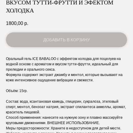
ВКУСОМ ТУТТИ-ФРУТТИ И ЭФЕКТОМ
ХОЛОДКА
1800,00
р.
ДОБАВИТЬ В КОРЗИНУ
Оральный гель ICE BABALOO с эффектом холодка для поцелуев на
водной основе с ароматом и вкусом тутти-фрутти, идеальный для
прелюдии и орального секса.
Формула содержит экстракт джамбу и ментол, которые вызывают на
коже интенсивное ощущение вибрации и свежести.
Объём: 15гр.
Состав: вода, ксантановая камедь, глицерин, сукралоза, этиловый
спирт, ментол, бензоат натрия, экстракт спилантеса акмеллы, аромат,
краситель пищевой.
Способ применения: нанесите на нужную зону и плавно массируйте
круговыми движениями. ВНЕШНЕЕ ИСПОЛЬЗОВАНИЕ.
Меры предосторожности: Храните в недоступном для детей месте.