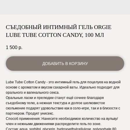
СЪЕДОБНЫЙ ИНТИМНЫЙ ГЕЛЬ ORGIE
LUBE TUBE COTTON CANDY, 100 МЛ
1 500
р.
ДОБАВИТЬ В КОРЗИНУ
Lube Tube Cotton Candy - это интимный гель для поцелуев на водной
основе с ароматом и вкусом сахарной ваты. Идеально подходит для
орального и вагинального секса.
Оральные ласки и прелюдии станут ещё сочнее благодаря
съедобному гелю, а нежная текстура и долгое шелковистое
скольжение подарят удовольствие как в соло-игре, так и в близости с
партнером. Продукт унисекс.
Способ применения: Нанесите необходимое количество на вульву/
член и нежными движениями распределите гель по зоне.
Состав: aqua, sorbitol, glycerin, hydroxyethylcellulose, polysorbate 80,