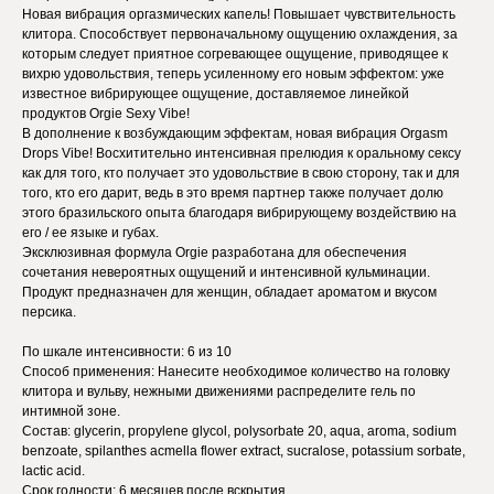
Новая вибрация оргазмических капель! Повышает чувствительность
клитора. Способствует первоначальному ощущению охлаждения, за
которым следует приятное согревающее ощущение, приводящее к
вихрю удовольствия, теперь усиленному его новым эффектом: уже
известное вибрирующее ощущение, доставляемое линейкой
продуктов Orgie Sexy Vibe!
В дополнение к возбуждающим эффектам, новая вибрация Orgasm
Drops Vibe! Восхитительно интенсивная прелюдия к оральному сексу
как для того, кто получает это удовольствие в свою сторону, так и для
того, кто его дарит, ведь в это время партнер также получает долю
этого бразильского опыта благодаря вибрирующему воздействию на
его / ее языке и губах.
Эксклюзивная формула Orgie разработана для обеспечения
сочетания невероятных ощущений и интенсивной кульминации.
Продукт предназначен для женщин, обладает ароматом и вкусом
персика.
По шкале интенсивности: 6 из 10
Способ применения: Нанесите необходимое количество на головку
клитора и вульву, нежными движениями распределите гель по
интимной зоне.
Состав: glycerin, propylene glycol, polysorbate 20, aqua, aroma, sodium
benzoate, spilanthes acmella flower extract, sucralose, potassium sorbate,
lactic acid.
Срок годности: 6 месяцев после вскрытия.