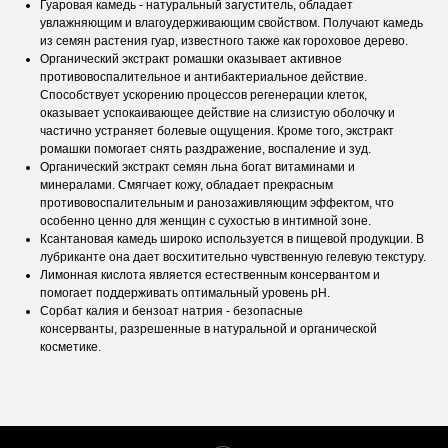
Гуаровая камедь - натуральный загуститель, обладает
увлажняющим и влагоудерживающим свойством. Получают камедь
из семян растения гуар, известного также как гороховое дерево.
Органический экстракт ромашки оказывает активное
противовоспалительное и антибактериальное действие.
Способствует ускорению процессов регенерации клеток,
оказывает успокаивающее действие на слизистую оболочку и
частично устраняет болевые ощущения. Кроме того, экстракт
ромашки помогает снять раздражение, воспаление и зуд.
Органический экстракт семян льна богат витаминами и
минералами. Смягчает кожу, обладает прекрасным
противовоспалительным и ранозаживляющим эффектом, что
особенно ценно для женщин с сухостью в интимной зоне.
Ксантановая камедь широко используется в пищевой продукции. В
лубриканте она дает восхитительно чувственную гелевую текстуру.
Лимонная кислота является естественным консервантом и
помогает поддерживать оптимальный уровень рН.
Сорбат калия и бензоат натрия - безопасные
консерванты, разрешенные в натуральной и органической
косметике.