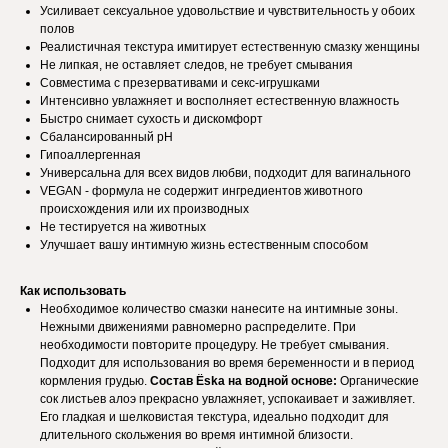
Усиливает сексуальное удовольствие и чувствительность у обоих
полов
Реалистичная текстура имитирует естественную смазку женщины
Не липкая, не оставляет следов, не требует смывания
Совместима с презервативами и секс-игрушками
Интенсивно увлажняет и восполняет естественную влажность
Быстро снимает сухость и дискомфорт
Сбалансированный pH
Гипоаллергенная
Универсальна для всех видов любви, подходит для вагинального
VEGAN - формула не содержит ингредиентов животного
происхождения или их производных
Не тестируется на животных
Улучшает вашу интимную жизнь естественным способом
Как использовать
Необходимое количество смазки нанесите на интимные зоны.
Нежными движениями равномерно распределите. При
необходимости повторите процедуру. Не требует смывания.
Подходит для использования во время беременности и в период
кормления грудью.
Состав Ёska на водной основе:
Органические
сок листьев алоэ прекрасно увлажняет, успокаивает и заживляет.
Его гладкая и шелковистая текстура, идеально подходит для
длительного скольжения во время интимной близости.