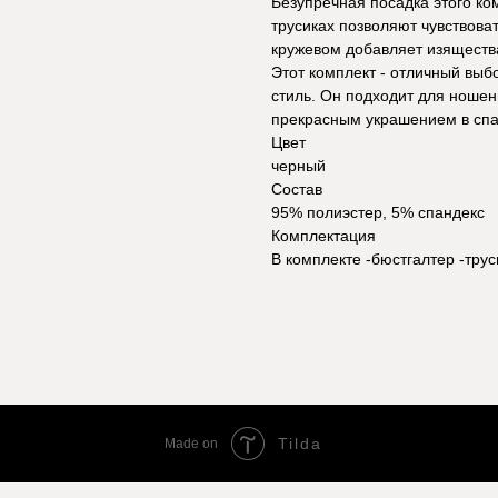
Безупречная посадка этого ко
трусиках позволяют чувствова
кружевом добавляет изящества
Этот комплект - отличный выб
стиль. Он подходит для ношен
прекрасным украшением в спа
Цвет
черный
Состав
95% полиэстер, 5% спандекс
Комплектация
В комплекте -бюстгалтер -трус
Tilda
Made on