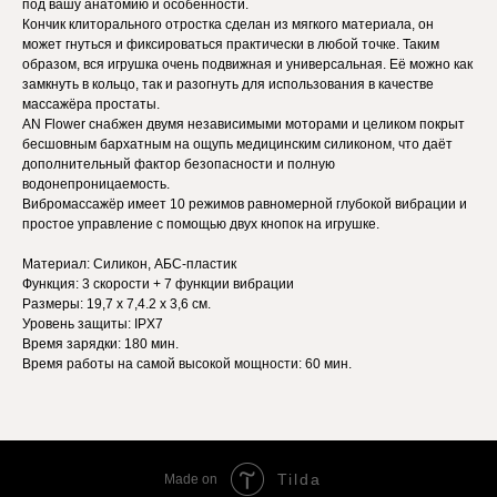
под вашу анатомию и особенности.
Кончик клиторального отростка сделан из мягкого материала, он
может гнуться и фиксироваться практически в любой точке. Таким
образом, вся игрушка очень подвижная и универсальная. Её можно как
замкнуть в кольцо, так и разогнуть для использования в качестве
массажёра простаты.
AN Flower снабжен двумя независимыми моторами и целиком покрыт
бесшовным бархатным на ощупь медицинским силиконом, что даёт
дополнительный фактор безопасности и полную
водонепроницаемость.
Вибромассажёр имеет 10 режимов равномерной глубокой вибрации и
простое управление с помощью двух кнопок на игрушке.
Материал: Силикон, АБС-пластик
Функция: 3 скорости + 7 функции вибрации
Размеры: 19,7 х 7,4.2 х 3,6 см.
Уровень защиты: IPX7
Время зарядки: 180 мин.
Время работы на самой высокой мощности: 60 мин.
Tilda
Made on