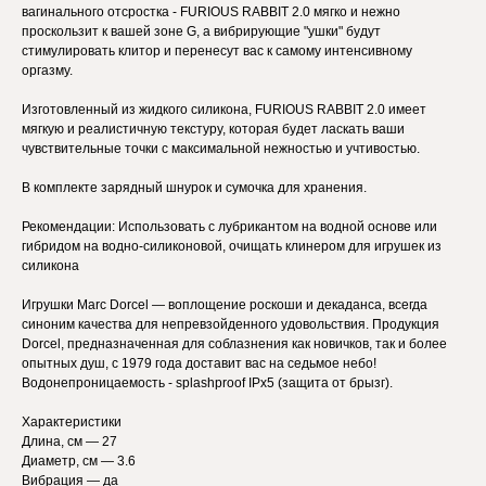
вагинального отсростка - FURIOUS RABBIT 2.0 мягко и нежно
проскользит к вашей зоне G, а вибрирующие "ушки" будут
стимулировать клитор и перенесут вас к самому интенсивному
оргазму.
Изготовленный из жидкого силикона, FURIOUS RABBIT 2.0 имеет
мягкую и реалистичную текстуру, которая будет ласкать ваши
чувствительные точки с максимальной нежностью и учтивостью.
В комплекте зарядный шнурок и сумочка для хранения.
Рекомендации: Использовать с лубрикантом на водной основе или
гибридом на водно-силиконовой, очищать клинером для игрушек из
силикона
Игрушки Marc Dorcel — воплощение роскоши и декаданса, всегда
синоним качества для непревзойденного удовольствия. Продукция
Dorcel, предназначенная для соблазнения как новичков, так и более
опытных душ, с 1979 года доставит вас на седьмое небо!
Водонепроницаемость - splashproof IPx5 (защита от брызг).
Характеристики
Длина, см — 27
Диаметр, см — 3.6
Вибрация — да