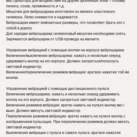
мастурбатора для воздействия на другие эрогенные зоны – головку
пениса, соски, промежность и т.д.
Мешочек для виброшарика изготовлен из мягкого эластичного
силикона. Легко снимается и надевается.
Виброшарик имеет компактные размеры, что позволяет брать его с
собой в дорогу.
Для зарядки виброшарика силиконовый мешочек необходимо снять.
Заряжается виброшарик от USB-провода на магните.
Управление вибрацией с помощью кнопки на корпусе виброшарика
Включение/выключение виброшарика: нажать и несколько секунд
удерживать кнопку на его корпусе. Должен загореться/погаснуть
световой индикатор.
Включение/переключение режимов вибрации: краткое нажатие той же
кнопки.
Управление вибрацией с помощью дистанционного пульта
Включение виброшарика: нажать и несколько секунд удерживать
кнопку на его корпусе. Должен загореться световой индикатор.
Включение режимов вибрации: кратко нажать на пульте кнопку вкл./
выкл. Должен мигнуть световой индикатор.
Переключение режимов вибрации: кратко нажать на пульте кнопку с
изображением пульсации. При переключении режимов должен мигать
световой индикатор.
Выключение вибрации с пульта и самого пульта: краткое нажатие